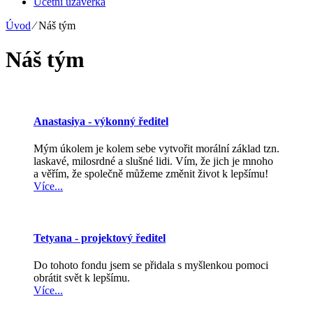
Účetní uzávěrka
Úvod
⁄
Náš tým
Náš tým
Anastasiya - výkonný ředitel
Mým úkolem je kolem sebe vytvořit morální základ tzn.
laskavé, milosrdné a slušné lidi. Vím, že jich je mnoho
a věřím, že společně můžeme změnit život k lepšímu!
Více...
Tetyana - projektový ředitel
Do tohoto fondu jsem se přidala s myšlenkou pomoci
obrátit svět k lepšímu.
Více...