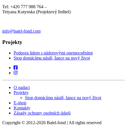
Tel: +420 777 988 764 –
Tetyana Kutynska (Projektový ředitel)
info@batel-fond.com
Projekty
Podpora lidem s nádorovými onemocněními
Stop domácímu násilí, šance na nový život
O nadaci
Projekty
Stop domácímu násilí, šance na nový život
E-shop
Kontakty
Zásady ochrany osobních údajů
Copyright © 2012-2026 Batel-fond | All rights reserved