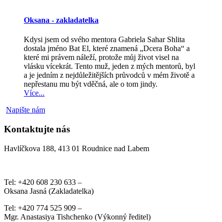
Oksana - zakladatelka
Kdysi jsem od svého mentora Gabriela Sahar Shlita
dostala jméno Bat El, které znamená „Dcera Boha“ a
které mi právem náleží, protože můj život visel na
vlásku vícekrát. Tento muž, jeden z mých mentorů, byl
a je jedním z nejdůležitějších průvodců v mém životě a
nepřestanu mu být vděčná, ale o tom jindy.
Více...
Napište nám
Kontaktujte nás
Havlíčkova 188, 413 01 Roudnice nad Labem
Tel: +420 608 230 633 –
Oksana Jasná (Zakladatelka)
Tel: +420 774 525 909 –
Mgr. Anastasiya Tishchenko (Výkonný ředitel)