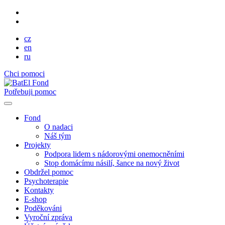
cz
en
ru
Chci pomoci
Potřebuji pomoc
Fond
O nadaci
Náš tým
Projekty
Podpora lidem s nádorovými onemocněními
Stop domácímu násilí, šance na nový život
Obdržel pomoc
Psychoterapie
Kontakty
E-shop
Poděkováni
Vyroční zpráva